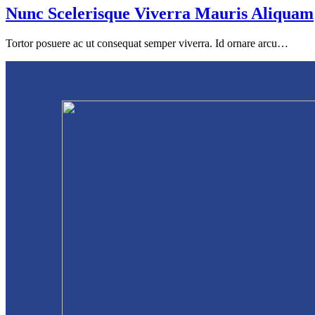
Nunc Scelerisque Viverra Mauris Aliquam
Tortor posuere ac ut consequat semper viverra. Id ornare arcu…