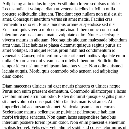
Adipiscing at in tellus integer. Vestibulum lorem sed risus ultricies.
Lectus nulla at volutpat diam ut venenatis tellus in. Mi in nulla
posuere sollicitudin aliquam. Tincidunt eget nullam non nisi est sit
amet. Consequat interdum varius sit amet mattis. Facilisi cras
fermentum odio eu. Purus faucibus ornare suspendisse sed nisi.
Euismod quis viverra nibh cras pulvinar. Libero nunc consequat
interdum varius sit amet mattis vulputate enim. Nunc scelerisque
viverra mauris in aliquam. Nec sagittis aliquam malesuada bibendum
arcu vitae. Hac habitasse platea dictumst quisque sagittis purus sit
amet volutpat. Id aliquet lectus proin nibh nisl condimentum id
venenatis. Consequat interdum varius sit amet mattis vulputate enim
nulla. Ornare arcu dui vivamus arcu felis bibendum. Sollicitudin
tempor id eu nisl nunc mi ipsum faucibus vitae. Non odio euismod
lacinia at quis. Morbi quis commodo odio aenean sed adipiscing
diam donec.
Diam maecenas ultricies mi eget mauris pharetra et ultrices neque.
Purus non enim praesent elementum. Commodo ullamcorper a lacus
vestibulum sed arcu non odio. Platea dictumst quisque sagittis purus
sit amet volutpat consequat. Odio facilisis mauris sit amet. At
imperdiet dui accumsan sit amet. Vehicula ipsum a arcu cursus.
Scelerisque mauris pellentesque pulvinar pellentesque habitant
morbi tristique senectus. Non quam lacus suspendisse faucibus
interdum posuere lorem ipsum dolor. Non enim praesent elementum
facilisis leo vel. Felis eget velit aliquet sagittis id consectetur purus ut