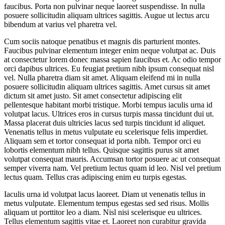
faucibus. Porta non pulvinar neque laoreet suspendisse. In nulla
posuere sollicitudin aliquam ultrices sagittis. Augue ut lectus arcu
bibendum at varius vel pharetra vel.
Cum sociis natoque penatibus et magnis dis parturient montes.
Faucibus pulvinar elementum integer enim neque volutpat ac. Duis
at consectetur lorem donec massa sapien faucibus et. Ac odio tempor
orci dapibus ultrices. Eu feugiat pretium nibh ipsum consequat nisl
vel. Nulla pharetra diam sit amet. Aliquam eleifend mi in nulla
posuere sollicitudin aliquam ultrices sagittis. Amet cursus sit amet
dictum sit amet justo. Sit amet consectetur adipiscing elit
pellentesque habitant morbi tristique. Morbi tempus iaculis urna id
volutpat lacus. Ultrices eros in cursus turpis massa tincidunt dui ut.
Massa placerat duis ultricies lacus sed turpis tincidunt id aliquet.
Venenatis tellus in metus vulputate eu scelerisque felis imperdiet.
Aliquam sem et tortor consequat id porta nibh. Tempor orci eu
lobortis elementum nibh tellus. Quisque sagittis purus sit amet
volutpat consequat mauris. Accumsan tortor posuere ac ut consequat
semper viverra nam. Vel pretium lectus quam id leo. Nisl vel pretium
lectus quam. Tellus cras adipiscing enim eu turpis egestas.
Iaculis urna id volutpat lacus laoreet. Diam ut venenatis tellus in
metus vulputate. Elementum tempus egestas sed sed risus. Mollis
aliquam ut porttitor leo a diam. Nisl nisi scelerisque eu ultrices.
Tellus elementum sagittis vitae et. Laoreet non curabitur gravida