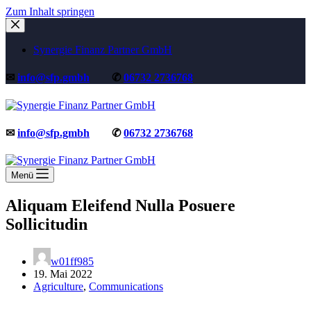
Zum Inhalt springen
Synergie Finanz Partner GmbH
✉
info@sfp.gmbh
✆
06732 2736768
✉
info@sfp.gmbh
✆
06732 2736768
Menü
Aliquam Eleifend Nulla Posuere
Sollicitudin
w01ff985
19. Mai 2022
Agriculture
,
Communications