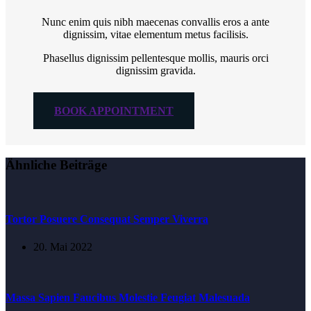
Nunc enim quis nibh maecenas convallis eros a ante
dignissim, vitae elementum metus facilisis.
Phasellus dignissim pellentesque mollis, mauris orci
dignissim gravida.
BOOK APPOINTMENT
Ähnliche Beiträge
Tortor Posuere Consequat Semper Viverra
20. Mai 2022
Massa Sapien Faucibus Molestie Feugiat Malesuada