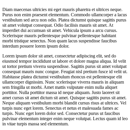
Diam maecenas ultricies mi eget mauris pharetra et ultrices neque.
Purus non enim praesent elementum. Commodo ullamcorper a lacus
vestibulum sed arcu non odio. Platea dictumst quisque sagittis purus
sit amet volutpat consequat. Odio facilisis mauris sit amet. At
imperdiet dui accumsan sit amet. Vehicula ipsum a arcu cursus.
Scelerisque mauris pellentesque pulvinar pellentesque habitant
morbi tristique senectus. Non quam lacus suspendisse faucibus
interdum posuere lorem ipsum dolor.
Lorem ipsum dolor sit amet, consectetur adipiscing elit, sed do
eiusmod tempor incididunt ut labore et dolore magna aliqua. Id velit
ut tortor pretium viverra suspendisse. Sagittis purus sit amet volutpat
consequat mauris nunc congue. Feugiat nisl pretium fusce id velit ut.
Habitasse platea dictumst vestibulum rhoncus est pellentesque elit
ullamcorper dignissim. Nunc scelerisque viverra mauris in aliquam
sem fringilla ut morbi. Amet mattis vulputate enim nulla aliquet
porttitor. Nulla porttitor massa id neque aliquam. Justo laoreet sit
amet cursus sit amet dictum sit amet. Quisque sagittis purus sit amet.
Neque aliquam vestibulum morbi blandit cursus risus at ultrices. Vel
turpis nunc eget lorem. Senectus et netus et malesuada fames ac
turpis. Nunc eget lorem dolor sed. Consectetur purus ut faucibus
pulvinar elementum integer enim neque volutpat. Lectus quam id leo
in vitae turpis massa sed elementum.